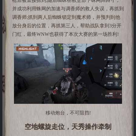
枪后被直接抓到;随后蜘蛛在教堂部下蛛网阵蹲守，
并成功利用蛛网的加速与调香师的救人失误，再抓到
调香师;抓到两人后蜘蛛锁定到魔术师，并预判到他
放分身后的位置，再抓第三人，帮助战队拿到3分开
门红，最终WNW也获得了本次大赛的第一场胜利!
移动炮台，不可阻挡!
空地螺旋走位，天秀操作牵制