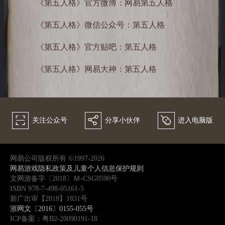
《第五人格》官方微博：网易第五人格
《第五人格》微信公众号：第五人格
《第五人格》官方贴吧：第五人格
《第五人格》网易大神：第五人格
򰀁
򰀂
򰀄
关注公众号
分享小伙伴
进入电脑版
网易公司版权所有 ©1997-2026
网易游戏隐私政策及儿童个人信息保护规则
文网游备字〔2018〕Ｍ-CSG0590号
ISBN 978-7-498-05161-5
新广出审【2018】1831号
浙网文〔2016〕0155-055号
ICP备案：粤B2-20090191-18