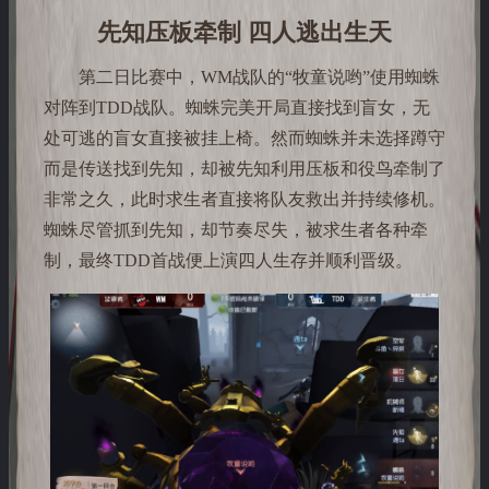
先知压板牵制 四人逃出生天
第二日比赛中，WM战队的“牧童说哟”使用蜘蛛
对阵到TDD战队。蜘蛛完美开局直接找到盲女，无
处可逃的盲女直接被挂上椅。然而蜘蛛并未选择蹲守
而是传送找到先知，却被先知利用压板和役鸟牵制了
非常之久，此时求生者直接将队友救出并持续修机。
蜘蛛尽管抓到先知，却节奏尽失，被求生者各种牵
制，最终TDD首战便上演四人生存并顺利晋级。