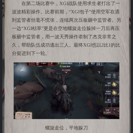
在第二场比赛中，XGI战队使用求生者打出了一
波波精彩操作。比赛前期，“XGI包子”使用空军在遇
到监管者丝毫不慌张，连续两次压板砸中监管者。另
一边“XGI枯草”更是在空地螺旋走位躲掉一刀后再压
板砸中监管者，用一波天秀操作牵制了杰克非常之
久，帮助队伍成功逃出三人。最终XGI也以2比1的比
分挺进到下一轮。
螺旋走位，平地躲刀