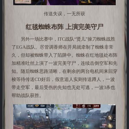
传送失误，一无所获
红毯蜘蛛布阵 上演完美守尸
另外一场比赛中，ITC战队“贤儿”操刀蜘蛛战胜
了EGA战队。尽管调香师在开局就牵制了蜘蛛非常
久，但却被蜘蛛带入了陷阱中。蜘蛛在红地毯处布阵
加精准吐丝上演了一波完美守尸，连续击倒空军和先
知。随后蜘蛛思路清晰，在剩余的两台电机间来回穿
梭等待传送CD好后，假意追人实则传送蹲人，一波
带走空军，最后受伤的先知也无处可逃，一波3杀也
帮助战队获胜。