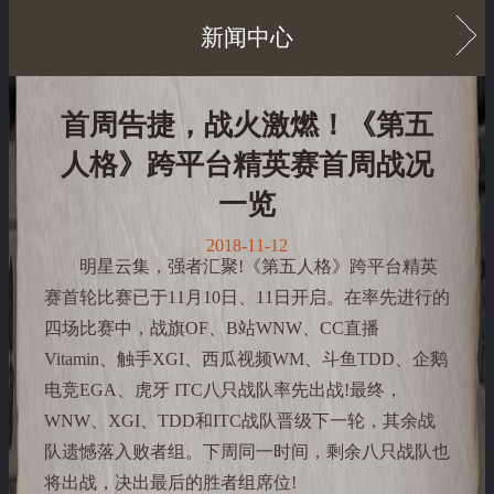
新闻中心
首周告捷，战火激燃！《第五
人格》跨平台精英赛首周战况
一览
2018-11-12
明星云集，强者汇聚!《第五人格》跨平台精英
赛首轮比赛已于11月10日、11日开启。在率先进行的
四场比赛中，战旗OF、B站WNW、CC直播
Vitamin、触手XGI、西瓜视频WM、斗鱼TDD、企鹅
电竞EGA、虎牙 ITC八只战队率先出战!最终，
WNW、XGI、TDD和ITC战队晋级下一轮，其余战
队遗憾落入败者组。下周同一时间，剩余八只战队也
将出战，决出最后的胜者组席位!