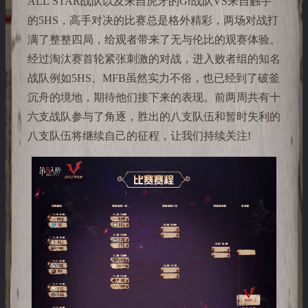
ALL STAR战队以及来自虎牙的Gr战队VS来自触手
的5HS，高手对决的比赛总是格外精彩，两场对战打
满了整整四局，给观者带来了无与伦比的观赛体验。
经过淘汰赛首轮紧张刺激的对战，进入败者组的知名
战队例如5HS、MFB虽然实力不俗，也已经到了破釜
沉舟的境地，期待他们接下来的表现。前两周共有十
六支战队参与了角逐，胜出的八支队伍和暂时失利的
八支队伍将继续自己的征程，让我们持续关注!