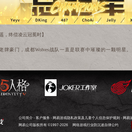
遥
，终偿凌云冠冕时
】
老牌豪门，成都
Wolves
战队一直是联赛中璀璨的一颗明星。
绝对核心，搭配上冠军救人位
Wolves_XMX
和年少成名的牵制天
牵制能力、清晰的运营思路和百折不挠的韧性。金光监管者
Wol
的训练将每一个精细的操作做到完美。一年以来，成都
Wolves
战
IVL
秋季赛决赛和
COA VIII
决赛两次惨痛的溃败有如当头棒喝，
骂，尖酸刻薄的流言蜚语犹如漫天羽刃，刺进
Wolves
战队选手的
意接受”，夏季赛伊始，
Wolves_ChoAi
的这条微博映射了成都
Wol
常规赛期间，成都
Wolves
战队脚踏实地，一步一脚印地取得了
公司简介
-
客户服务
-
网易游戏隐私政策及儿童个人信息保护规则
-
网易
近在咫尺，现实却又给他们泼了一桶冷水——总决赛第一天，
网易公司版权所有 ©1997-2026
网络游戏行业防沉迷自律公约