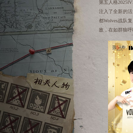
第五人格
2025IV
注入了全新的活
都
Wolves
战队复
敌，在如群狼呼