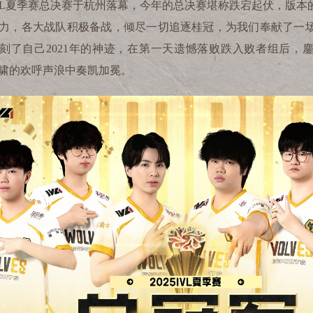
L
夏季赛总决赛于杭州落幕，今年的总决赛堪称跌宕起伏，版本
力，各大战队积极备战，倾尽一切追逐桂冠，为我们奉献了一
刻了自己
2021
年的神迹，在第一天遗憾落败跌入败者组后，
啸的欢呼声浪中奏凯加冕。