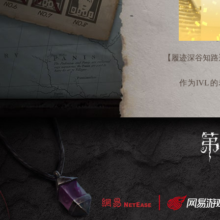
【
履迹深谷知路
作为
IVL
的
Wolves_Jelly
为
阵营有着强大的
精，通过刻苦
门。然而
2024
年
质疑、嘲讽、谩
评还是建议都乐
土重来的决心。
日的荣光的机会
入败者组。