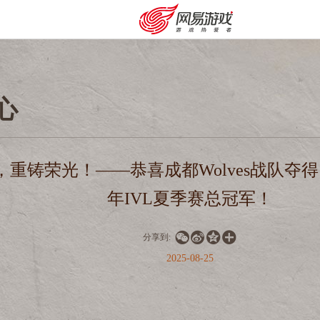
心
重铸荣光！——恭喜成都Wolves战队夺得
年IVL夏季赛总冠军！




分享到:
2025-08-25
安卓充值
客服中心