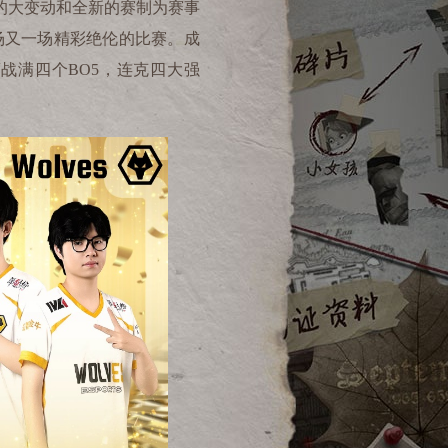
的大变动和全新的赛制为赛事
场又一场精彩绝伦的比赛。成
鏖战满四个
BO5
，连克四大强