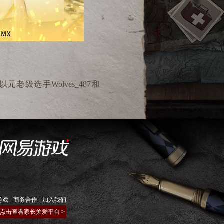
以元老级选手
Wolves_487
和
王
Wolves_DKing
组成的求生者
ves_ChoAi
天赋异禀，精益求
队始终是争夺冠军的绝对热
给予
Wolves
战队沉痛的打击。
胸膛。“实事求是，不管是批
ves
战队诚恳的自我反思和卷
常规赛第二的好成绩，复现往
游戏
-
商务合作
-
加入我们
他们惜败北京
WBG
战队，被打
点击查看家长关爱平台 >