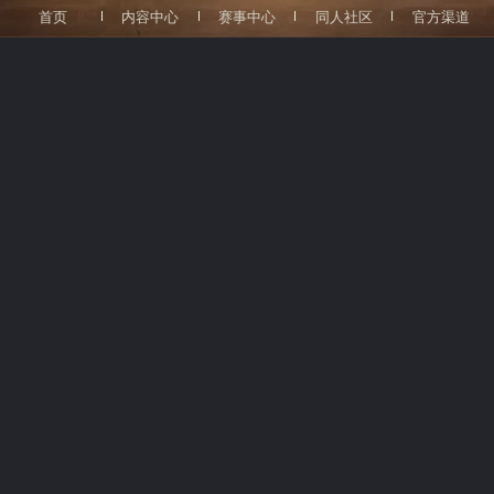
7月17日起，庄园伙伴们为大家准备了一
首页
内容中心
赛事中心
同人社区
官方渠道
份天文馆推荐展品清单，访客们可以前往上海
天文馆，在参观的过程中搜索【智游天文馆】
商务合作：identityv_bd@service.netease.com
小程序点击【语音导览】进入【第五人格】联
动板块，和庄园伙伴们一起游览参观~
򰀁
򰀂
򰀄
关注公众号
分享小伙伴
进入官网
网易公司版权所有 ©1997-2026
网易游戏隐私政策及儿童个人信息保护规则
文网游备字〔2018〕Ｍ-CSG0590号
ISBN 978-7-498-05161-5
新广出审【2018】1831号
浙网文〔2016〕0155-055号
ICP备案：粤B2-20090191-18
ICP备案：粤B2-20090191-18
点击查看家长关爱平台
网络游戏行业防沉迷自律公约