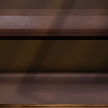
情、天文问答、太空漫游等多个活动模块或常
规对战以获取活动代币，于“星海求索”界面中
解锁各类天文知识节点，并领取对应奖励。活
动奖励包含：【奇珍时装】园丁-源自星辰、
【奇珍家具】宇宙舷窗，联动头像框、联动头
像、表情、涂鸦等。
线下活动联名开启，共同逛展享银河补给