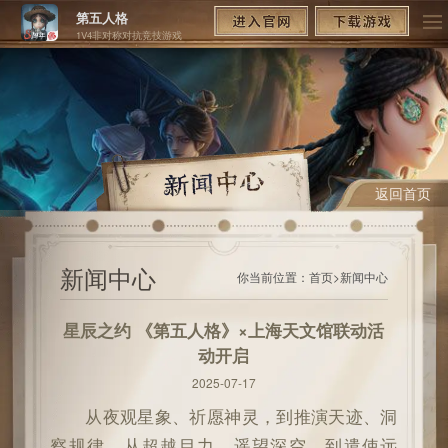
第五人格
1V4非对称对抗竞技游戏
返回首页
新闻中心
你当前位置：
首页
>
新闻中心
星辰之约 《第五人格》×上海天文馆联动活
动开启
2025-07-17
从夜观星象、祈愿神灵，到推演天迹、洞
察规律，从超越目力、遥望深空，到遣使远