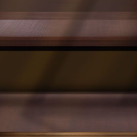
让我们一起回顾他们的表现吧。
【精彩回顾】
第一天GW vs北京WBG第三局上半局，W
BG_N1e邦邦2分48秒四抓打破纪录：开局WB
G_N1e邦邦在大船迅速给到火灾调查员一刀并
顺势将守墓人逼出大船换追，WBG_N1e精准
布雷封板，52s快速击倒守墓人。求生者不得
不救援。在守椅战中，WBG_N1e压迫感拉
满，成功博弈恐惧震慑阻拦病患救援并将其挂