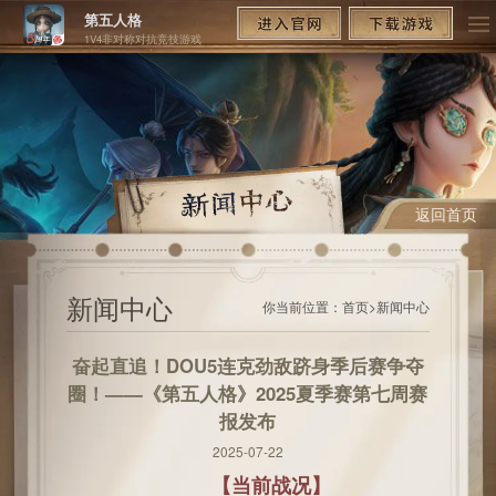
第五人格
1V4非对称对抗竞技游戏
返回首页
新闻中心
你当前位置：
首页
>
新闻中心
奋起直追！DOU5连克劲敌跻身季后赛争夺
圈！——《第五人格》2025夏季赛第七周赛
报发布
2025-07-22
【当前战况】