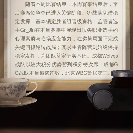
随着本周比赛结束，本周赛事结束后，季
后赛席位争夺已进入关键阶段。Gr战队凭借稳
定发挥，基本锁定胜者组晋级资格：监管者选
手Gr_Jin在本周赛事中展现出顶尖职业选手的
心理素质与临场应变能力，在劣势局面下完成
关键四抓逆转战局；其求生者阵营则始终保持
稳定发挥，为团队奠定坚实基础。成都Wolves
战队以较大积分优势暂列积分榜次席；成都G
G战队本周遭遇连败，北京WBG暂居第三。中
游战队积分吃紧竞争激烈。DOU5战队本周连
续战胜北京WBG与MRC两支上游战队，排名
跃升至第八位，季后赛门票争夺形势出现新变
数。当前积分排名情况如图所示：