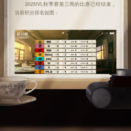
2025IVL秋季赛第三周的比赛已经结束，
当前积分排名如图：
【本周精彩回顾】
第一天，成都Wolves vs FPX.ZQ第三局下
半场来到红教堂，FPX.ZQ_DongX“使徒”开局
追击小木屋的Wolves_tian教授，Wolves_tian
提前拉点转入大房，中场Wolves_Jelly拉拉队