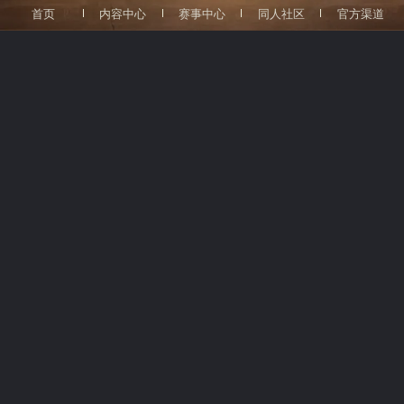
队员翻窗再次转点进入小木屋。待“使徒”的爱
首页
内容中心
赛事中心
同人社区
官方渠道
猫咬住拉拉队员即将被眩晕的时候，Wolves_4
87眼疾手快抛出磁铁，弹开监管者；在监管者
商务合作：identityv_bd@service.netease.com
追击拉拉队员的必经之路上截辕杜辔，利用磁
控法则将“使徒”远程拉回并造成眩晕，功成身
退后去破译最后一台密码机，将战场留给拉拉
򰀁
򰀂
򰀄
关注公众号
分享小伙伴
进入官网
队员和即将救援的佣兵发挥。FPX.ZQ_DongX
挂上拉拉队员后，选择直接去管控密码机，同
时放手一搏赌勘探员没有携带回光返照以此来
网易公司版权所有 ©1997-2026
作为开门战的切入点，但一切都按照求生者方
网易游戏隐私政策及儿童个人信息保护规则
文网游备字〔2018〕Ｍ-CSG0590号
的节奏忙不迭地进行着，Wolves_XMX顺利将
ISBN 978-7-498-05161-5
勘探员救下并在规避闪现之后快速使用护臂拉
新广出审【2018】1831号
浙网文〔2016〕0155-055号
开距离奔向小门。整个对局成都Wolves求生者
ICP备案：粤B2-20090191-18
群策群力，一狼呼群狼至，完成一场畅快的四
ICP备案：粤B2-20090191-18
跑！
点击查看家长关爱平台
网络游戏行业防沉迷自律公约