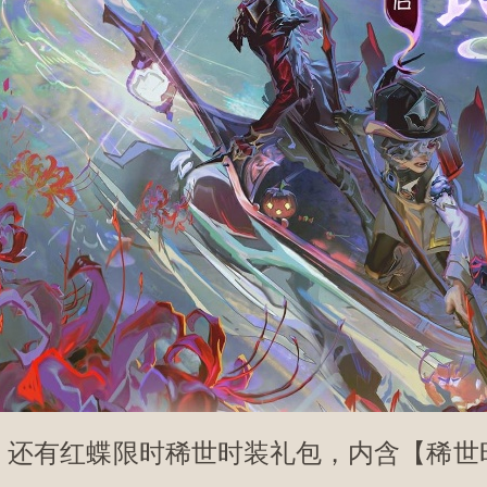
有红蝶限时稀世时装礼包，内含【稀世时