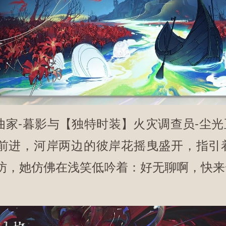
-暮影与【独特时装】火灾调查员-尘光
前进，河岸两边的彼岸花摇曳盛开，指引
访，她仿佛在浅笑低吟着：好无聊啊，快