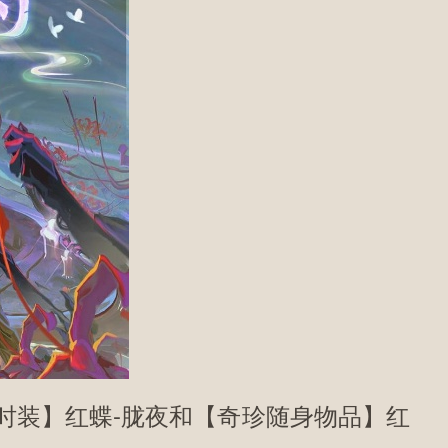
装】红蝶-胧夜和【奇珍随身物品】红