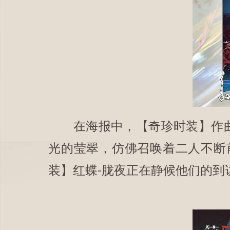
在海报中，【奇珍时装】作曲家
光的莹翠，仿佛召唤着二人不断
装】红蝶-胧夜正在静候他们的到