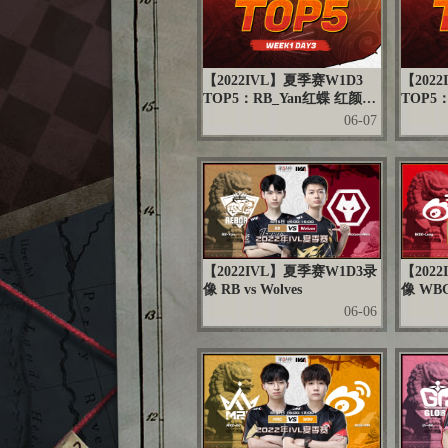
【2022IVL】夏季赛W1D3
【202
TOP5：RB_Yan红蝶 红颜一
TOP5：
怒刹那定胜局
手 奋
06-07
【2022IVL】夏季赛W1D3录
【202
像 RB vs Wolves
像 WBG
06-06