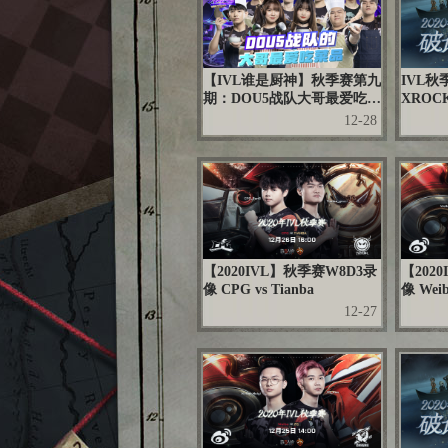
【IVL谁是厨神】秋季赛第九
IVL秋
期：DOU5战队大哥最爱吃的
XRO
菜品
逃出
12-28
【2020IVL】秋季赛W8D3录
【202
像 CPG vs Tianba
像 Weib
12-27