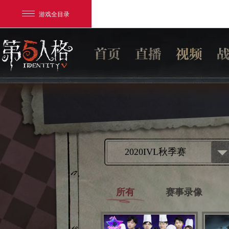
游戏全目录
网易游戏
2020IVL秋季赛
游戏爱好者
我的足迹：
第五人格
所有
赛事录像