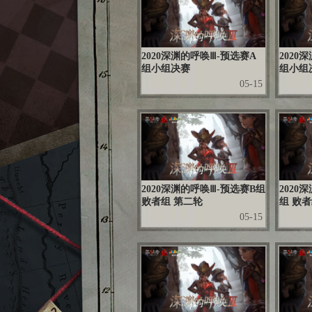
2020深渊的呼唤Ⅲ-预选赛A
2020
组小组决赛
组小组
05-15
2020深渊的呼唤Ⅲ-预选赛B组
2020
败者组 第二轮
组 败
05-15