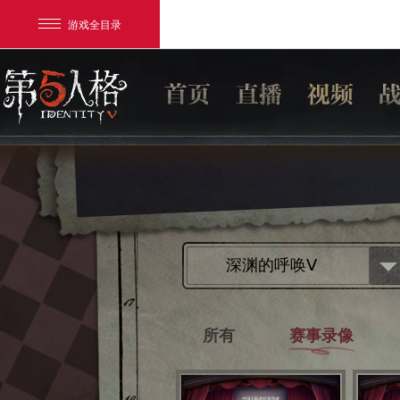
游戏全目录
网易游戏
深渊的呼唤Ⅴ
游戏爱好者
我的足迹：
第五人格
所有
赛事录像